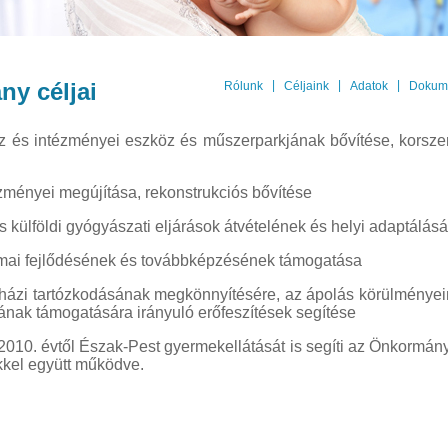
ny céljai
|
|
|
Rólunk
Céljaink
Adatok
Dokum
 és intézményei eszköz és műszerparkjának bővítése, korszer
zményei megújítása, rekonstrukciós bővítése
s külföldi gyógyászati eljárások átvételének és helyi adaptálás
mai fejlődésének és továbbképzésének támogatása
ázi tartózkodásának megkönnyítésére, az ápolás körülményein
nak támogatására irányuló erőfeszítések segítése
2010. évtől Észak-Pest gyermekellátását is segíti az Önkormány
kkel együtt működve.