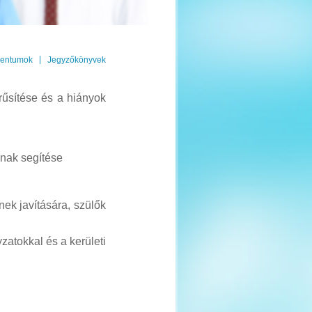
|
entumok
Jegyzőkönyvek
űsítése és a hiányok
ának segítése
ek javítására, szülők
zatokkal és a kerületi