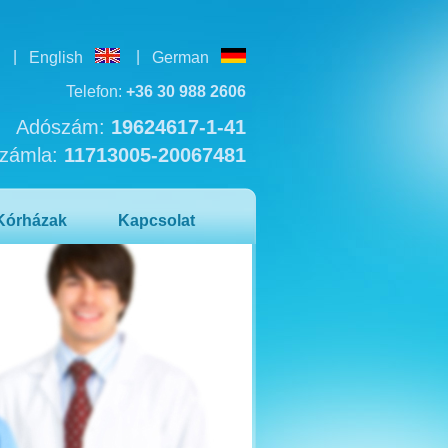
|
|
English
German
Telefon:
+36 30 988 2606
Adószám:
19624617-1-41
zámla:
11713005-20067481
Kórházak
Kapcsolat