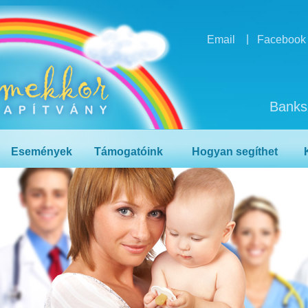
|
Email
Facebook
Banks
Események
Támogatóink
Hogyan segíthet