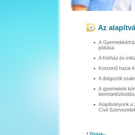
Az alapítvá
A Gyermekkórház
pótlása
A Kórház és inté
Korszerű hazai é
A dolgozók szak
A gyermekek kórh
benntartózkodásá
Alapítványunk a 
Civil Szervezete
Vissza...