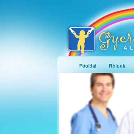
Fõoldal
Rólunk